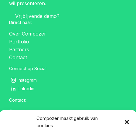
wil presenteren.
Vrijblijvende demo?
Direct naar:
Over Compozer
Portfolio
Partners
Contact
Connect op Social:
Instagram
Linkedin
Contact:
Compozer
Compozer maakt gebruik van
Spoorstraat 2
cookies
6742 DE Lunteren
info@compozer.nl