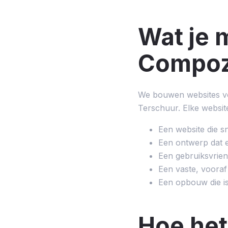
Wat je 
Compoze
We bouwen websites voo
Terschuur. Elke websit
Een website die s
Een ontwerp dat e
Een gebruiksvrien
Een vaste, vooraf
Een opbouw die i
Hoe het