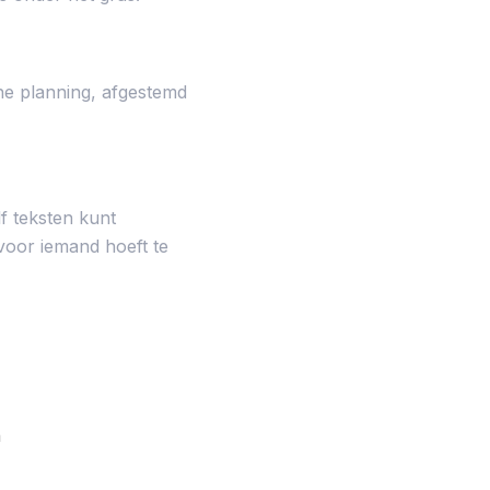
che planning, afgestemd
lf teksten kunt
voor iemand hoeft te
n