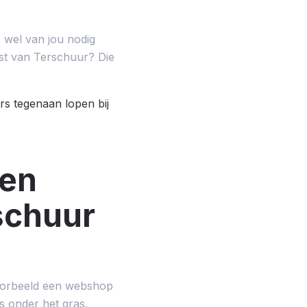
 wel van jou nodig
est van Terschuur? Die
s tegenaan lopen bij
een
schuur
jvoorbeeld een webshop
s onder het gras.