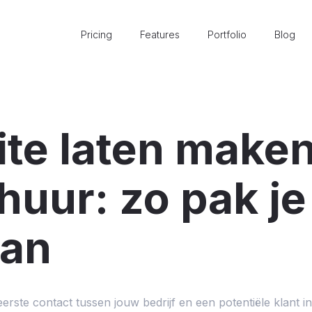
Pricing
Features
Portfolio
Blog
te laten maken
huur: zo pak je
aan
eerste contact tussen jouw bedrijf en een potentiële klant in