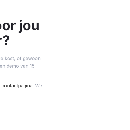
or jou
r?
tie kost, of gewoon
 een demo van 15
 contactpagina
. We