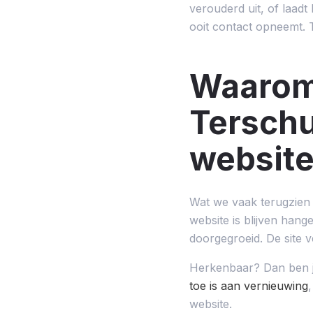
verouderd uit, of laadt
ooit contact opneemt. T
Waarom
Terschu
websit
Wat we vaak terugzien b
website is blijven hange
doorgegroeid. De site ve
Herkenbaar? Dan ben je 
toe is aan vernieuwing
website.