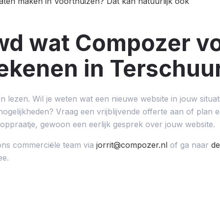
aten maken in Voorthuizen? Dat kan natuurlijk ook
wd wat Compozer vo
ekenen in Terschuu
n lezen. Wil je weten wat een nieuwe website in jouw situa
ogelijkheden? Vraag een vrijblijvende offerte aan of plan
oppraatje, gewoon een eerlijk gesprek over jouw website.
ons commerciële team via
jorrit@compozer.nl
of ga naar
de
ee.