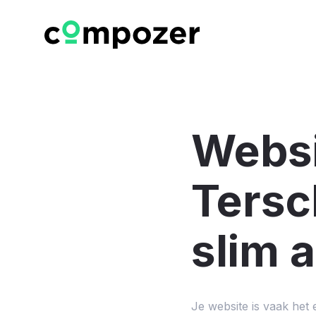
Websi
Tersc
slim 
Je website is vaak het 