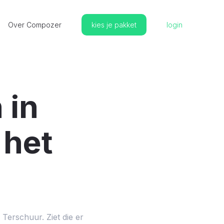
Over Compozer
kies je pakket
login
 in
 het
 Terschuur. Ziet die er