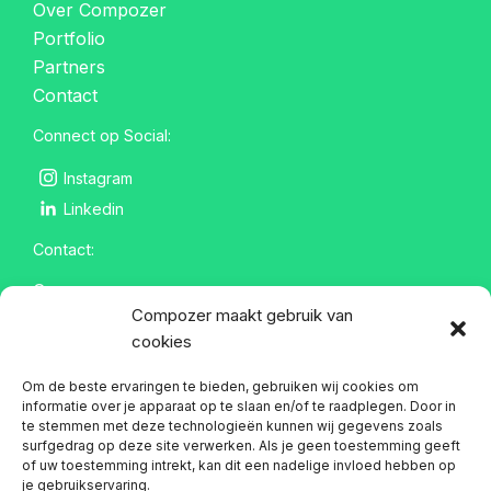
Over Compozer
Portfolio
Partners
Contact
Connect op Social:
Instagram
Linkedin
Contact:
Compozer
Compozer maakt gebruik van
Spoorstraat 2
cookies
6742 DE Lunteren
info@compozer.nl
Om de beste ervaringen te bieden, gebruiken wij cookies om
informatie over je apparaat op te slaan en/of te raadplegen. Door in
te stemmen met deze technologieën kunnen wij gegevens zoals
surfgedrag op deze site verwerken. Als je geen toestemming geeft
of uw toestemming intrekt, kan dit een nadelige invloed hebben op
je gebruikservaring.