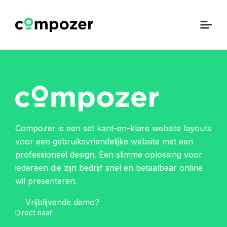
Compozer is een set kant-en-klare website layouts
voor een gebruiksvriendelijke website met een
professioneel design. Een slimme oplossing voor
iedereen die zijn bedrijf snel en betaalbaar online
wil presenteren.
Vrijblijvende demo?
Direct naar: